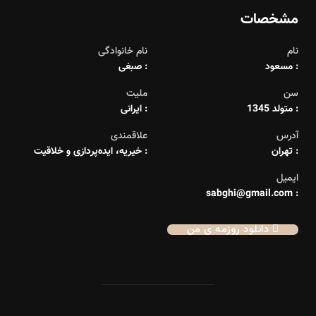
مشخصات
نام
نام خانوادگی
: مسعود
: صبغی
سن
ملیت
: متولد 1345
: ایرانی
آدرس
علاقمندی
: تهران
: خیریه، ایده‌پردازی و خلاقیت
ایمیل
: sabghi@gmail.com
دانلود روزمه ی من