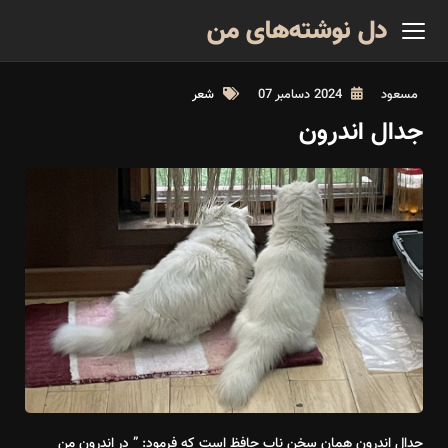
دل نوشته‌های من
مسعود
2024 دسامبر 07
شعر
جدال اندرون
جدال اندرون همان سخن ناب حافظ است که فرمود: ” در اندرون من