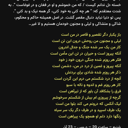
خسته دل ندانم کیست / که من خموشم و او در فغان و در غوغاست “. به
شدت معتقدم که: ” هر چه کنی به خود کنی، گر همه نیک و بد کنی “.
پس تو دنیا نباید دنبال مقصر گشت. در اصل همیشه حاکم و محکوم،
شاکی و متشاکی و لیلی و مجنون خودمان هستیم و لا غیر…
باز یکبار دگر تقصیر و قاصر در من است
لیلی و مجنون من روحش درون این تن است
کار من یک سر شده جنگ و جدال اندرون
آنکه پیروز است و حیران در تن این مأمن است
فکر هر روزم شده جنگی درون خود ز خود
آنکه پیروز و غمین از درد در من، دشمن است
ذکر هر روزم شده شادی برای بردنش
آنچه از درد شکستم می درم این گردن است
کار هر روزم غم و اندوه و ناله با سبو
فرق را بشکافد آن باور که از تیرآهن است
گرچه از پیروزی ام بیش از شکستم سرخوشم
لیک آنکس که درونم می کند بلوا من است
یک طرف اسپید و در طرف دگر یک سر سیاه
رنگها دارد دلم او همچو یک پیراهن است
شنبه – ساعت 20 – دروس – 23 آذر